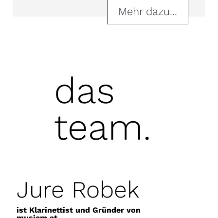
Mehr dazu...
das
team.
Jure Robek
ist Klarinettist und Gründer von
musicm.at
.